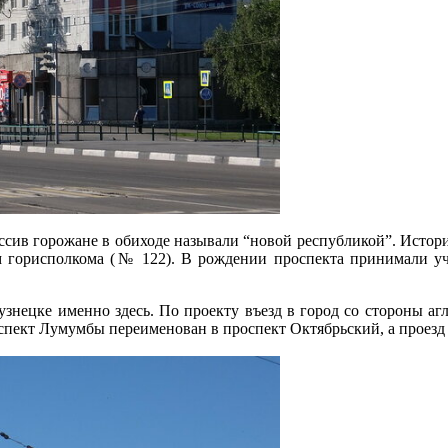
сив горожане в обиходе называли “новой республикой”. Истори
м горисполкома (№ 122). В рождении проспекта принимали уча
знецке именно здесь. По проекту въезд в город со стороны а
оспект Лумумбы переименован в проспект Октябрьский, а проезд