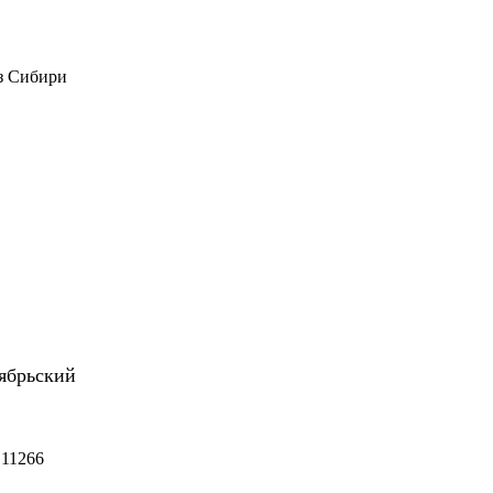
из Сибири
ябрьский
 11266