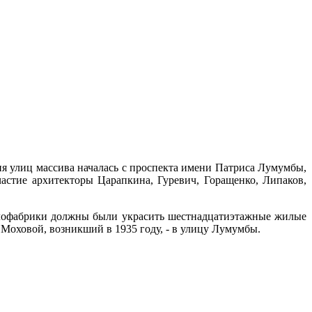
я улиц массива началась с проспекта имени Патриса Лумумбы,
стие архитекторы Царапкина, Гуревич, Горащенко, Липаков,
глофабрики должны были украсить шестнадцатиэтажные жилые
 Моховой, возникший в 1935 году, - в улицу Лумумбы.