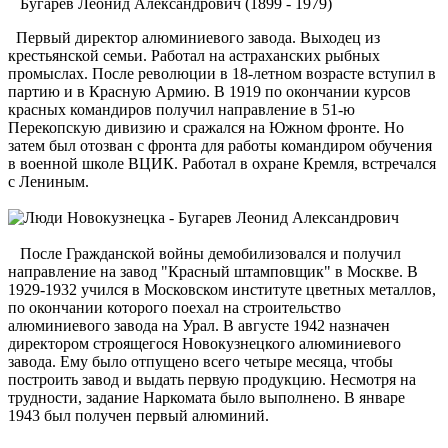
Бугарев Леонид Александрович (1899 - 1979)
Первый директор алюминиевого завода. Выходец из
крестьянской семьи. Работал на астраханских рыбных
промыслах. После революции в 18-летном возрасте вступил в
партию и в Красную Армию. В 1919 по окончании курсов
красных командиров получил направление в 51-ю
Перекопскую дивизию и сражался на Южном фронте. Но
затем был отозван с фронта для работы командиром обучения
в военной школе ВЦИК. Работал в охране Кремля, встречался
с Лениным.
После Гражданской войны демобилизовался и получил
направление на завод "Красный штамповщик" в Москве. В
1929-1932 учился в Московском институте цветных металлов,
по окончании которого поехал на строительство
алюминиевого завода на Урал. В августе 1942 назначен
директором строящегося Новокузнецкого алюминиевого
завода. Ему было отпущено всего четыре месяца, чтобы
построить завод и выдать первую продукцию. Несмотря на
трудности, задание Наркомата было выполнено. В январе
1943 был получен первый алюминий.