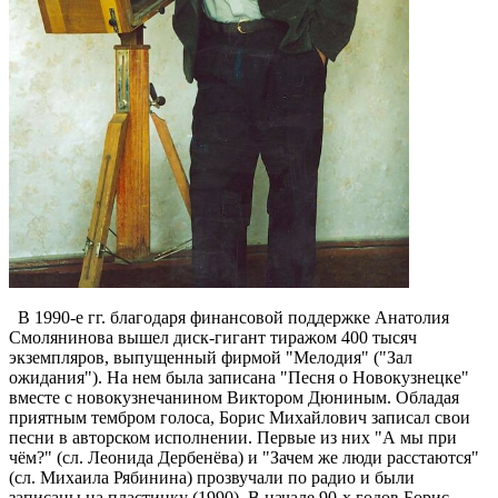
В 1990-е гг. благодаря финансовой поддержке Анатолия
Смолянинова вышел диск-гигант тиражом 400 тысяч
экземпляров, выпущенный фирмой "Мелодия" ("Зал
ожидания"). На нем была записана "Песня о Новокузнецке"
вместе с новокузнечанином Виктором Дюниным. Обладая
приятным тембром голоса, Борис Михайлович записал свои
песни в авторском исполнении. Первые из них "А мы при
чём?" (сл. Леонида Дербенёва) и "Зачем же люди расстаются"
(сл. Михаила Рябинина) прозвучали по радио и были
записаны на пластинку (1990). В начале 90-х годов Борис