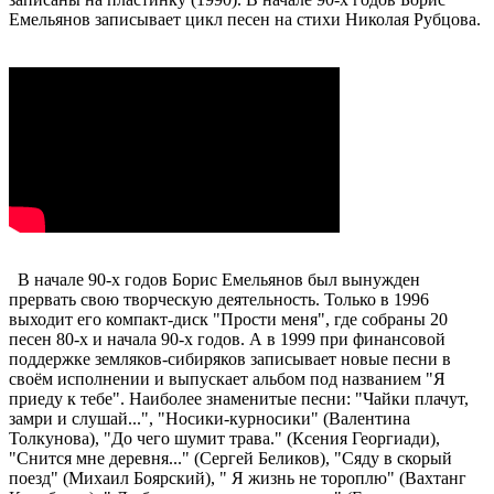
Емельянов записывает цикл песен на стихи Николая Рубцова.
В начале 90-х годов Борис Емельянов был вынужден
прервать свою творческую деятельность. Только в 1996
выходит его компакт-диск "Прости меня", где собраны 20
песен 80-х и начала 90-х годов. А в 1999 при финансовой
поддержке земляков-сибиряков записывает новые песни в
своём исполнении и выпускает альбом под названием "Я
приеду к тебе". Наиболее знаменитые песни: "Чайки плачут,
замри и слушай...", "Носики-курносики" (Валентина
Толкунова), "До чего шумит трава." (Ксения Георгиади),
"Снится мне деревня..." (Сергей Беликов), "Сяду в скорый
поезд" (Михаил Боярский), " Я жизнь не тороплю" (Вахтанг