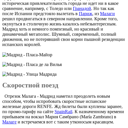
историческая привлекательность города не идет ни в какое
сравнение, например, с Толедо или
Гранадой
. Но так как
после Испании предстояло вылетать в
Париж
, из
Малаги
решил продвигаться в северном направлении. Кроме того,
окунуться в столичную жизнь казалось небезынтересным.
Мадрид хоть и немного помпезный, но красивый и
динамичный мегаполис. Шумный, современный, полный
движения, но не потерявший свои корни пышной резиденции
испанских королей.
Скоростной поезд
Отрезок Малага - Мадрид наметил преодолеть новым
способом, чтобы испробовать скоростные испанские
железные дороги RENFE. Жд билеты были куплены заранее,
по промо-тарифу на сайте
SpainRail
. К назначенному времени
прибываем на вокзал Мария Самбрано (María Zambrano) в
Малаге
и встречаемся вот с таким утконосым красавцем.