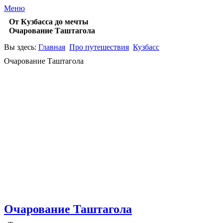
Меню
От Кузбасса до мечты
Очарование Таштагола
Вы здесь:
Главная
Про путешествия
Кузбасс
Очарование Таштагола
Очарование Таштагола